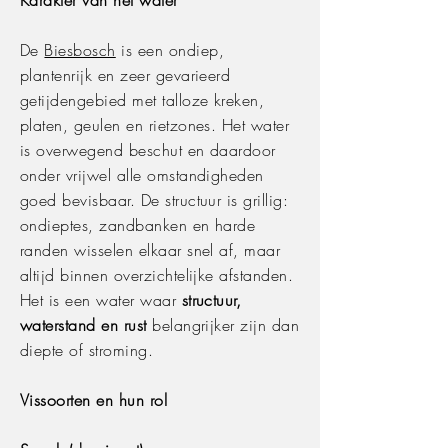
Karakter van het water
De
Biesbosch
is een ondiep,
plantenrijk en zeer gevarieerd
getijdengebied met talloze kreken,
platen, geulen en rietzones. Het water
is overwegend beschut en daardoor
onder vrijwel alle omstandigheden
goed bevisbaar. De structuur is grillig:
ondieptes, zandbanken en harde
randen wisselen elkaar snel af, maar
altijd binnen overzichtelijke afstanden.
Het is een water waar
structuur,
waterstand en rust
belangrijker zijn dan
diepte of stroming.
Vissoorten en hun rol