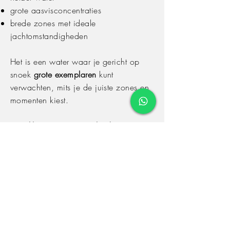
grote aasvisconcentraties
brede zones met ideale
jachtomstandigheden
Het is een water waar je gericht op
snoek
grote exemplaren
kunt
verwachten, mits je de juiste zones en
momenten kiest.
Snoekbaars (zeer wisselend)
Snoekbaars op het Volkerak is extreem
variabel. De populatie kan per jaar
sterk verschillen:
sommige jaren
heel goed
andere jaren
bijna volledig afwezig